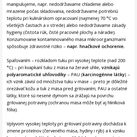
manipulujeme, napr. nedodržiavame chladenie alebo
mrazenie počas skladovania, nedodržiavame potrebnú
teplotu pri kulinárskom opracovaní (najmenej 70 °C vo
všetkých častiach a v strede) alebo nedodržiavame zásady
hygieny (čistota rúk, čisté pracovné plochy a náradie).
Konzumovanie kontaminovaného mäsa mikroorganizmami
spôsobuje zdravotné riziko –
napr. hnačkové ochorenie.
Spaľovaním – rozkladom tuku pri vysokej teplote (nad 200
°C) – pri kvapkaní tuku z mäsa na žeravé uhlie,
vznikajú
polyaromatické uhľovodíky
– PAU (
karcinogénne látky
) –
ich vznik závisí od množstva tuku v mäse – preto je dôležité
orezávať kožu a tuk z mäsa pred grilovaním; PAU a ostatné
látky, ktoré sú nesené dymom sa zrážajú na povrchu
grilovanej potraviny (ochranou mäsa môže byť aj hliníková
fólia).
Vplyvom vysokej teploty pri grilovaní potraviny dochádza k
zmene proteínov (červeného mäsa, hydiny i rýb) a k vzniku