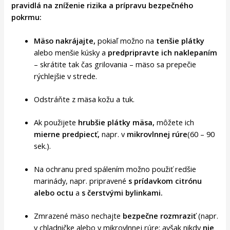
pravidlá na zníženie rizika a prípravu bezpečného
pokrmu:
Mäso nakrájajte,
pokiaľ možno na
tenšie plátky
alebo menšie kúsky a
predpripravte ich naklepaním
– skrátite tak čas grilovania – mäso sa prepečie
rýchlejšie v strede.
Odstráňte z mäsa kožu a tuk.
Ak použijete
hrubšie plátky mäsa,
môžete ich
mierne predpiecť,
napr. v
mikrovlnnej rúre
(60 – 90
sek.).
Na ochranu pred spálením možno použiť redšie
marinády, napr. pripravené
s prídavkom citrónu
alebo octu
a
s čerstvými bylinkami.
Zmrazené mäso nechajte
bezpečne rozmraziť
(napr.
v chladničke alebo v mikrovlnnej rúre; avšak nikdy
nie