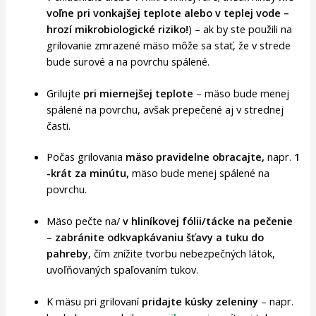
voľne pri vonkajšej teplote alebo v teplej vode –
hrozí mikrobiologické riziko!
) – ak by ste použili na
grilovanie zmrazené mäso môže sa stať, že v strede
bude surové a na povrchu spálené.
Grilujte
pri miernejšej teplote
– mäso bude menej
spálené na povrchu, avšak prepečené aj v strednej
časti.
Počas grilovania
mäso pravidelne obracajte,
napr.
1
-krát za minútu,
mäso bude menej spálené na
povrchu.
Mäso pečte na/
v hliníkovej fólii/tácke na pečenie
–
zabránite odkvapkávaniu šťavy a tuku do
pahreby
, čím znížite tvorbu nebezpečných látok,
uvoľňovaných spaľovaním tukov.
K mäsu pri grilovaní
pridajte kúsky zeleniny
– napr.