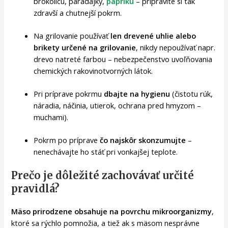
brokolicu, paradajky,
papriku
– pripravíte si tak
zdravší a chutnejší pokrm.
Na grilovanie používať
len drevené uhlie alebo
brikety určené na grilovanie
, nikdy nepoužívať napr.
drevo natreté farbou – nebezpečenstvo uvoľňovania
chemických rakovinotvorných látok.
Pri príprave pokrmu
dbajte na hygienu
(čistotu rúk,
náradia, náčinia, utierok, ochrana pred hmyzom –
muchami).
Pokrm po príprave
čo najskôr skonzumujte
–
nenechávajte ho stáť pri vonkajšej teplote.
Prečo je dôležité zachovávať určité
pravidlá?
Mäso prirodzene obsahuje na povrchu mikroorganizmy
,
ktoré sa rýchlo pomnožia, a tiež ak s mäsom nesprávne