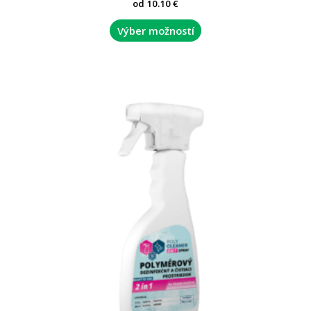
Hodnotenie
od
10.10
€
0
z
5
Výber možností