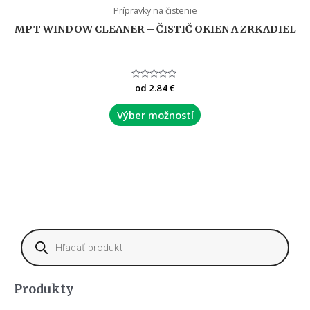
Prípravky na čistenie
MPT WINDOW CLEANER – ČISTIČ OKIEN A ZRKADIEL
Hodnotenie
od
2.84
€
0
z
5
Výber možností
Produkty