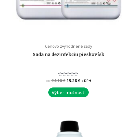
Cenovo zvýhodnené sady
Sada na dezinfekciu pieskovísk
24.10
Hodnotenie
€
19.28
€
s DPH
OD:
0
z
5
Výber možností