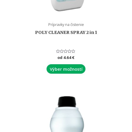
Prípravky na čistenie
POLY CLEANER SPRAY 2 in 1
Hodnotenie
od
4.64
€
0
z
5
Výber možností