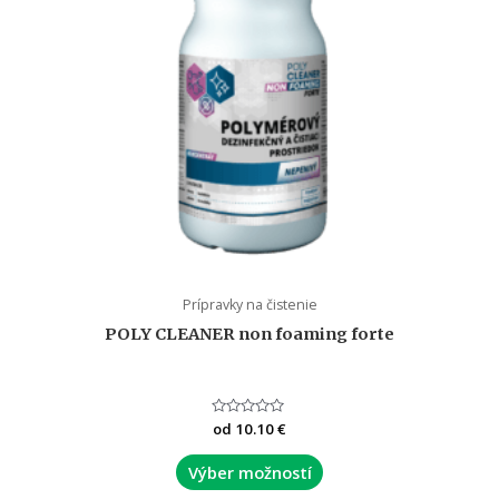
Prípravky na čistenie
POLY CLEANER non foaming forte
Hodnotenie
od
10.10
€
0
z
5
Výber možností