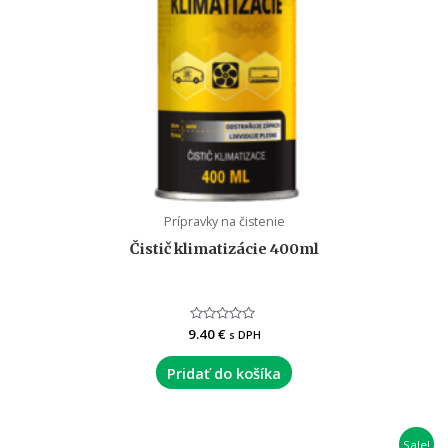
Prípravky na čistenie
Čistič klimatizácie 400ml
9.40
Hodnotenie
€
s DPH
0
z
5
Pridať do košíka
Sale!